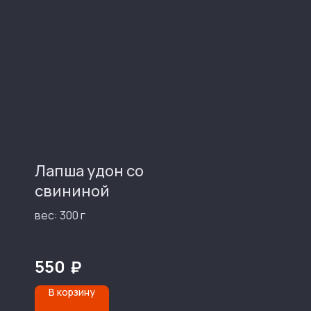
Лапша удон со
свининой
вес: 300 г
550
₽
В корзину