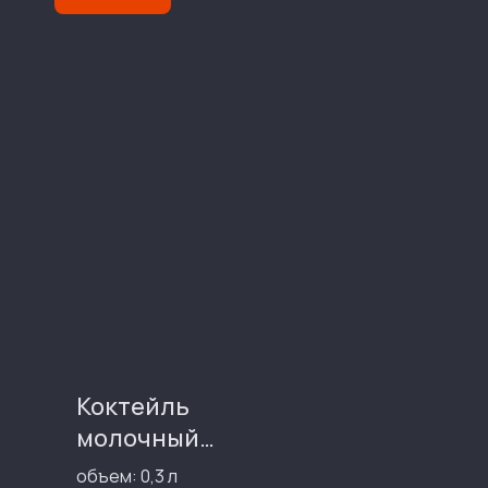
Коктейль
молочный
Банан
объем: 0,3 л