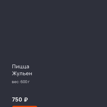
Пицца
Жульен
вес: 600 г
750
₽