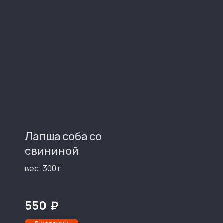
Лапша соба со
свининой
вес: 300 г
550
₽