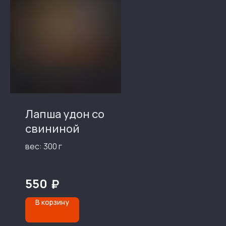
Лапша удон со
свининой
вес: 300 г
550
₽
В корзину