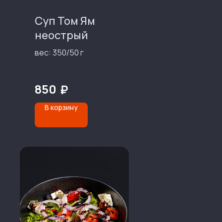
Суп Том Ям
неострый
вес: 350/50 г
850
₽
В корзину