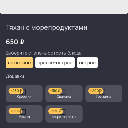
Тяхан с морепродуктами
₽
650
Выберите степень остроты блюда
не острое
средне-острое
острое
Добавки
+230 ₽
+150 ₽
+200 ₽
Креветки
Свинина
Говядина
+150 ₽
+230 ₽
Курица
Морепродукты